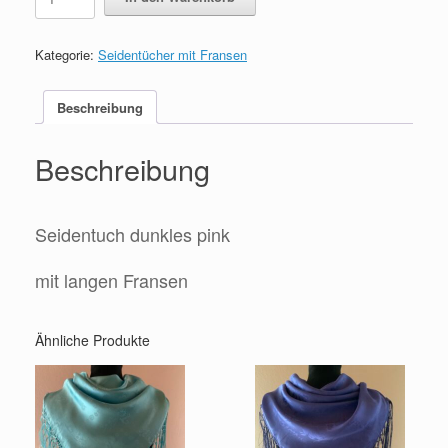
dunkles
pink
mit
Kategorie:
Seidentücher mit Fransen
langen
Fransen
Menge
Beschreibung
Beschreibung
Seidentuch dunkles pink
mit langen Fransen
Ähnliche Produkte