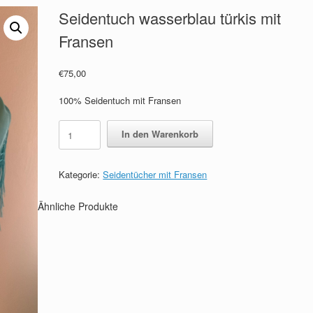
Seidentuch wasserblau türkis mit
Fransen
€
75,00
100% Seidentuch mit Fransen
Seidentuch
In den Warenkorb
wasserblau
türkis
mit
Kategorie:
Seidentücher mit Fransen
Fransen
Menge
Ähnliche Produkte