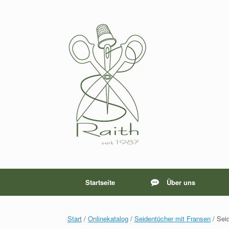
Zum
Inhalt
springen
Startseite
Über uns
Start
/
Onlinekatalog
/
Seidentücher mit Fransen
/ Sei