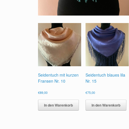
Seidentuch mit kurzen
Seidentuch blaues lila
Fransen Nr. 10
Nr. 15
€
89,00
€
75,00
In den Warenkorb
In den Warenkorb