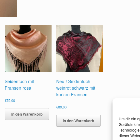
Seidentuch mit
Neu ! Seidentuch
Fransen rosa
weinrot schwarz mit
kurzen Fransen
€
75,00
€
89,00
In den Warenkorb
Um dir ein o
In den Warenkorb
Geräteinfor
Technologien
dieser Websi