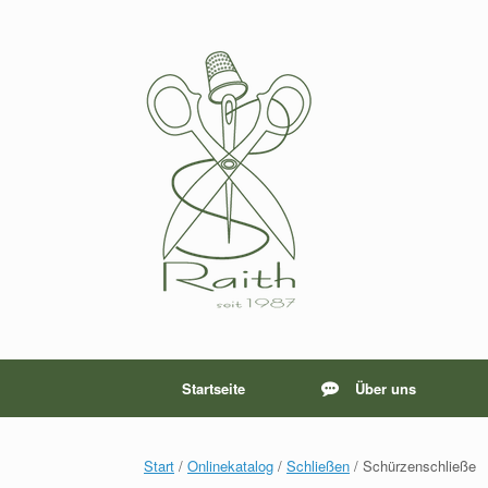
Zum
Inhalt
springen
Startseite
Über uns
Start
/
Onlinekatalog
/
Schließen
/ Schürzenschließe