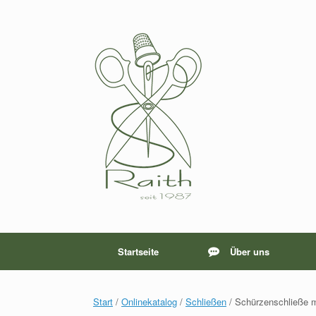
Zum
Inhalt
springen
Startseite
Über uns
Start
/
Onlinekatalog
/
Schließen
/ Schürzenschließe 