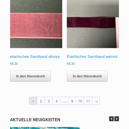
elastisches Samtband altrose
Elastisches Samtband weinrot
€
8,30
€
8,30
In den Warenkorb
In den Warenkorb
1
2
3
4
…
9
10
11
→
AKTUELLE NEUIGKEITEN