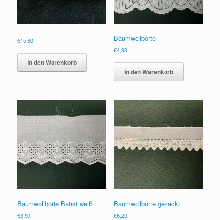
Baumwollborte
€
15,80
€
4,90
In den Warenkorb
In den Warenkorb
Baumwollborte Batist weiß
Baumwollborte gezackt
€
3,90
€
6,20