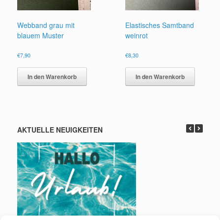
Webband grau mit
Elastisches Samtband
blauem Muster
weinrot
€
7,90
€
8,30
In den Warenkorb
In den Warenkorb
AKTUELLE NEUIGKEITEN