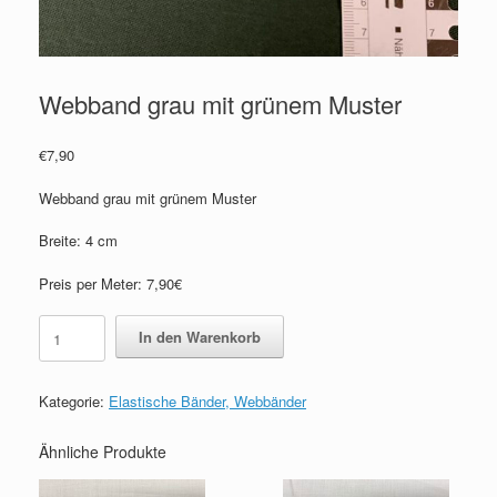
Webband grau mit grünem Muster
€
7,90
Webband grau mit grünem Muster
Breite: 4 cm
Preis per Meter: 7,90€
Webband
In den Warenkorb
grau
mit
grünem
Kategorie:
Elastische Bänder, Webbänder
Muster
Menge
Ähnliche Produkte