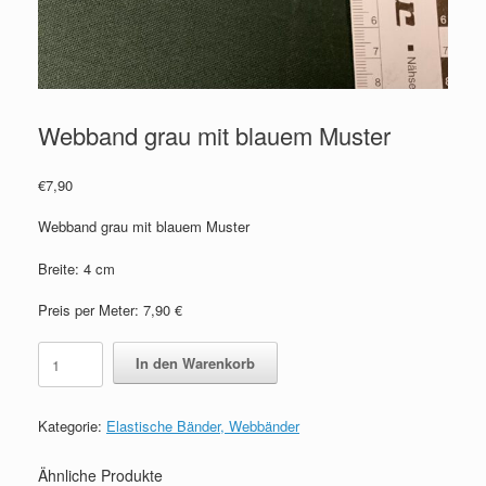
Webband grau mit blauem Muster
€
7,90
Webband grau mit blauem Muster
Breite: 4 cm
Preis per Meter: 7,90 €
Webband
In den Warenkorb
grau
mit
blauem
Kategorie:
Elastische Bänder, Webbänder
Muster
Menge
Ähnliche Produkte