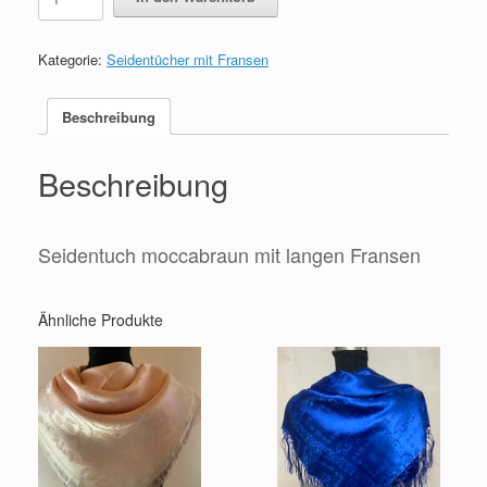
moccabraun
mit
langen
Kategorie:
Seidentücher mit Fransen
Fransen
Menge
Beschreibung
Beschreibung
Seidentuch moccabraun mit langen Fransen
Ähnliche Produkte