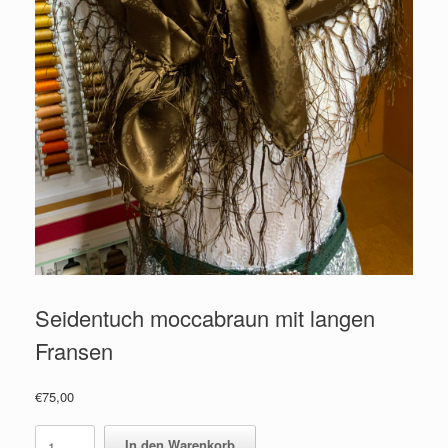
Seidentuch moccabraun mit langen
Fransen
€
75,00
Seidentuch
In den Warenkorb