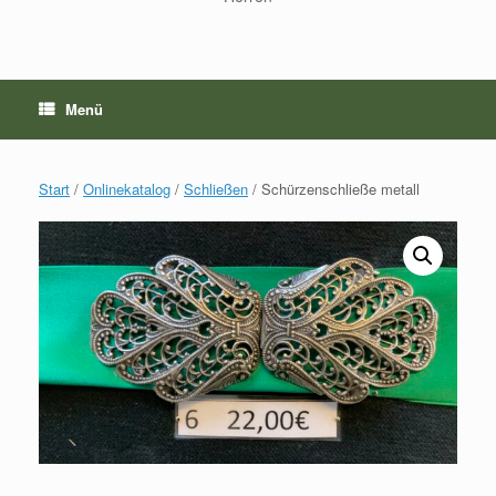
Menü
Start
/
Onlinekatalog
/
Schließen
/ Schürzenschließe metall