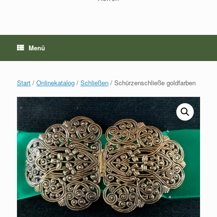
Menü
Start
/
Onlinekatalog
/
Schließen
/ Schürzenschließe goldfarben