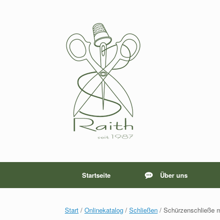
Zum
Inhalt
springen
Startseite
Über uns
Start
/
Onlinekatalog
/
Schließen
/ Schürzenschließe 