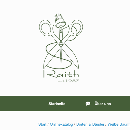
Zum
Inhalt
springen
Startseite
Über uns
Start
/
Onlinekatalog
/
Borten & Bänder
/
Weiße Baumw